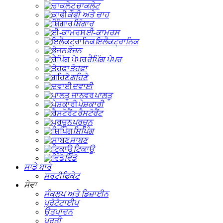
ਚਾਕਲੇਟ
ਕੌਫੀ ਅਤੇ ਚਾਹ
ਸ਼ਿੰਗਾਰ
ਈ-ਕਾਮਰਸ
ਇਲੈਕਟ੍ਰਾਨਿਕ
ਭੋਜਨ
ਰੈਪਿੰਗ ਪੇਪਰ
ਤੋਹਫ਼ਾ
ਗਹਿਣੇ
ਦਵਾਈ
ਪਾਲਤੂ
ਪੇਸ਼ਕਾਰੀ
ਰੈਸਟੋਰੈਂਟ
ਪ੍ਰਚੂਨ
ਸ਼ਿਪਿੰਗ
ਸਾਬਣ
ਟਿਕਾਊ
ਵਿੰਡੋ
ਸਾਡੇ ਬਾਰੇ
ਸਰਟੀਫਿਕੇਟ
ਸੇਵਾ
ਸੰਕਲਪ ਅਤੇ ਡਿਜ਼ਾਈਨ
ਪ੍ਰੋਟੋਟਾਈਪ
ਉਤਪਾਦਨ
ਪੂਰਤੀ