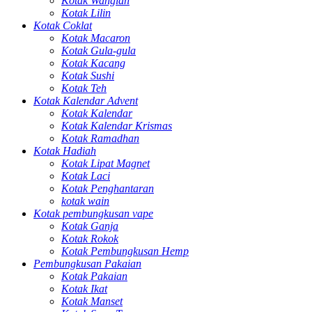
Kotak Wangian
Kotak Lilin
Kotak Coklat
Kotak Macaron
Kotak Gula-gula
Kotak Kacang
Kotak Sushi
Kotak Teh
Kotak Kalendar Advent
Kotak Kalendar
Kotak Kalendar Krismas
Kotak Ramadhan
Kotak Hadiah
Kotak Lipat Magnet
Kotak Laci
Kotak Penghantaran
kotak wain
Kotak pembungkusan vape
Kotak Ganja
Kotak Rokok
Kotak Pembungkusan Hemp
Pembungkusan Pakaian
Kotak Pakaian
Kotak Ikat
Kotak Manset