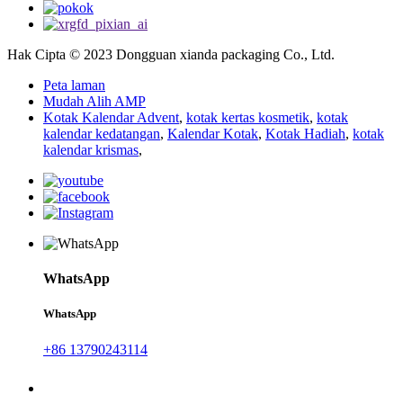
Hak Cipta © 2023 Dongguan xianda packaging Co., Ltd.
Peta laman
Mudah Alih AMP
Kotak Kalendar Advent
,
kotak kertas kosmetik
,
kotak
kalendar kedatangan
,
Kalendar Kotak
,
Kotak Hadiah
,
kotak
kalendar krismas
,
WhatsApp
WhatsApp
+86 13790243114