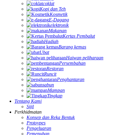
coklat
Kopi dan Teh
Kosmetik
E-Dagang
elektronik
Makanan
Kertas Pembalut
Hadiah
Barang kemas
Ubat
Haiwan peliharaan
Persembahan
Restoran
Runcit
Penghantaran
sabun
Mampan
Tingkap
Tentang Kami
Sijil
Perkhidmatan
Konsep dan Reka Bentuk
Protoypes
Pengeluaran
Pemenuhan