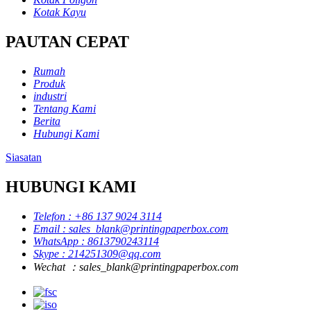
Kotak Kayu
PAUTAN CEPAT
Rumah
Produk
industri
Tentang Kami
Berita
Hubungi Kami
Siasatan
HUBUNGI KAMI
Telefon : +86 137 9024 3114
Email : sales_blank@printingpaperbox.com
WhatsApp : 8613790243114
Skype : 214251309@qq.com
Wechat ：sales_blank@printingpaperbox.com