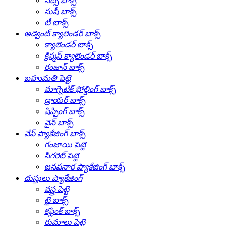
నట్స్ బాక్స్
సుషీ బాక్స్
టీ బాక్స్
అడ్వెంట్ క్యాలెండర్ బాక్స్
క్యాలెండర్ బాక్స్
క్రిస్మస్ క్యాలెండర్ బాక్స్
రంజాన్ బాక్స్
బహుమతి పెట్టె
మాగ్నెటిక్ ఫోల్డింగ్ బాక్స్
డ్రాయర్ బాక్స్
షిప్పింగ్ బాక్స్
వైన్ బాక్స్
వేప్ ప్యాకేజింగ్ బాక్స్
గంజాయి పెట్టె
సిగరెట్ పెట్టె
జనపనార ప్యాకేజింగ్ బాక్స్
దుస్తులు ప్యాకేజింగ్
వస్త్ర పెట్టె
టై బాక్స్
కఫ్లింక్ బాక్స్
రుమాలు పెట్టె