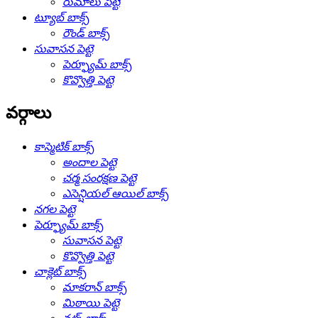
రుమాలు పెట్టె
ట్యూబ్ బాక్స్
రౌండ్ బాక్స్
సువాసన పెట్టె
పెర్ఫ్యూమ్ బాక్స్
కొవ్వొత్తి పెట్టె
వర్గాలు
కాస్మెటిక్ బాక్స్
అందాల పెట్టె
చర్మ సంరక్షణ పెట్టె
ఎసెన్షియల్ ఆయిల్ బాక్స్
నగల పెట్టె
పెర్ఫ్యూమ్ బాక్స్
సువాసన పెట్టె
కొవ్వొత్తి పెట్టె
చాక్లెట్ బాక్స్
మాకరాన్ బాక్స్
మిఠాయి పెట్టె