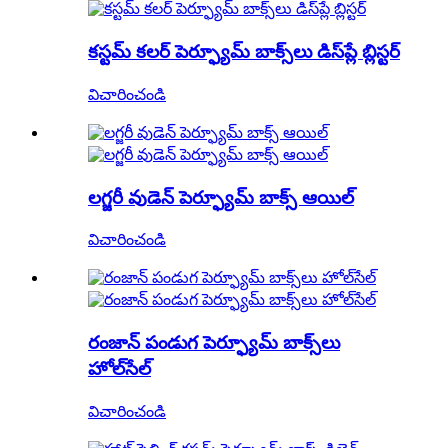
కస్టమ్ కలర్ పెర్ఫ్యూమ్ బాక్స్‌లు డిస్‌ప్లే బ్లిస్టర్
విచారించండి
లగ్జరీ వుడెన్ పెర్ఫ్యూమ్ బాక్స్ ఆయిల్
విచారించండి
రంజాన్ పండుగ పెర్ఫ్యూమ్ బాక్స్‌లు
హోల్‌సేల్
విచారించండి