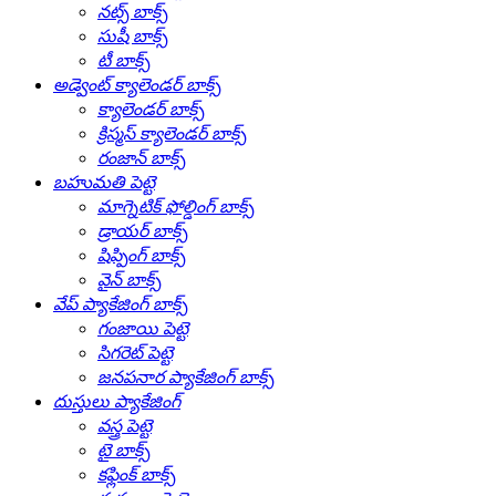
నట్స్ బాక్స్
సుషీ బాక్స్
టీ బాక్స్
అడ్వెంట్ క్యాలెండర్ బాక్స్
క్యాలెండర్ బాక్స్
క్రిస్మస్ క్యాలెండర్ బాక్స్
రంజాన్ బాక్స్
బహుమతి పెట్టె
మాగ్నెటిక్ ఫోల్డింగ్ బాక్స్
డ్రాయర్ బాక్స్
షిప్పింగ్ బాక్స్
వైన్ బాక్స్
వేప్ ప్యాకేజింగ్ బాక్స్
గంజాయి పెట్టె
సిగరెట్ పెట్టె
జనపనార ప్యాకేజింగ్ బాక్స్
దుస్తులు ప్యాకేజింగ్
వస్త్ర పెట్టె
టై బాక్స్
కఫ్లింక్ బాక్స్