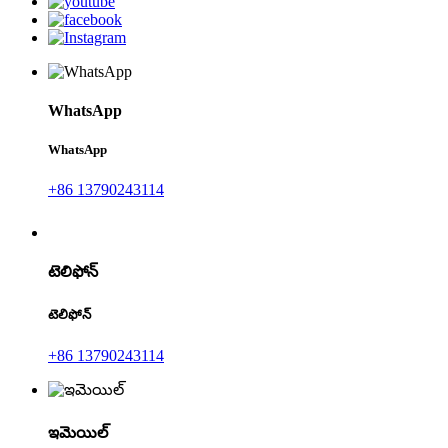
WhatsApp
WhatsApp
+86 13790243114
టెలిఫోన్
టెలిఫోన్
+86 13790243114
ఇమెయిల్