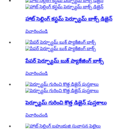
హాట్ సెల్లింగ్ కస్టమ్ పెర్ఫ్యూమ్ బాక్స్ డిజైన్
విచారించండి
పేపర్ పెర్ఫ్యూమ్ బుక్ ప్యాకేజింగ్ బాక్స్
విచారించండి
పెర్ఫ్యూమ్ గురించి కొత్త డిజైన్ పుస్తకాలు
విచారించండి