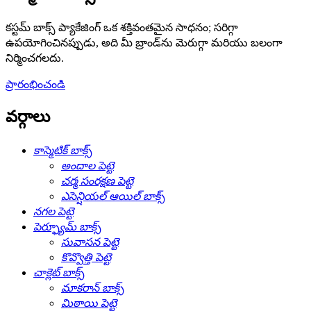
కస్టమ్ బాక్స్ ప్యాకేజింగ్ ఒక శక్తివంతమైన సాధనం; సరిగ్గా
ఉపయోగించినప్పుడు, అది మీ బ్రాండ్‌ను మెరుగ్గా మరియు బలంగా
నిర్మించగలదు.
ప్రారంభించండి
వర్గాలు
కాస్మెటిక్ బాక్స్
అందాల పెట్టె
చర్మ సంరక్షణ పెట్టె
ఎసెన్షియల్ ఆయిల్ బాక్స్
నగల పెట్టె
పెర్ఫ్యూమ్ బాక్స్
సువాసన పెట్టె
కొవ్వొత్తి పెట్టె
చాక్లెట్ బాక్స్
మాకరాన్ బాక్స్
మిఠాయి పెట్టె