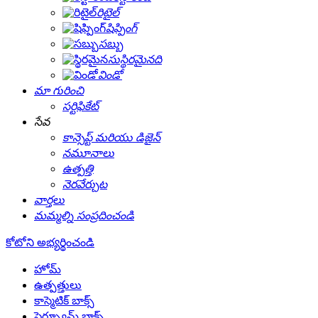
రిటైల్
షిప్పింగ్
సబ్బు
సుస్థిరమైనది
విండో
మా గురించి
సర్టిఫికేట్
సేవ
కాన్సెప్ట్ మరియు డిజైన్
నమూనాలు
ఉత్పత్తి
నెరవేర్చుట
వార్తలు
మమ్మల్ని సంప్రదించండి
కోటోని అభ్యర్థించండి
హోమ్
ఉత్పత్తులు
కాస్మెటిక్ బాక్స్
పెర్ఫ్యూమ్ బాక్స్