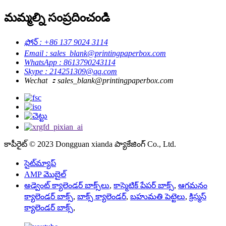
మమ్మల్ని సంప్రదించండి
ఫోన్ : +86 137 9024 3114
Email : sales_blank@printingpaperbox.com
WhatsApp : 8613790243114
Skype : 214251309@qq.com
Wechat ：sales_blank@printingpaperbox.com
కాపీరైట్ © 2023 Dongguan xianda ప్యాకేజింగ్ Co., Ltd.
సైట్‌మ్యాప్
AMP మొబైల్
అడ్వెంట్ క్యాలెండర్ బాక్స్‌లు
,
కాస్మెటిక్ పేపర్ బాక్స్
,
ఆగమనం
క్యాలెండర్ బాక్స్
,
బాక్స్ క్యాలెండర్
,
బహుమతి పెట్టెలు
,
క్రిస్మస్
క్యాలెండర్ బాక్స్
,