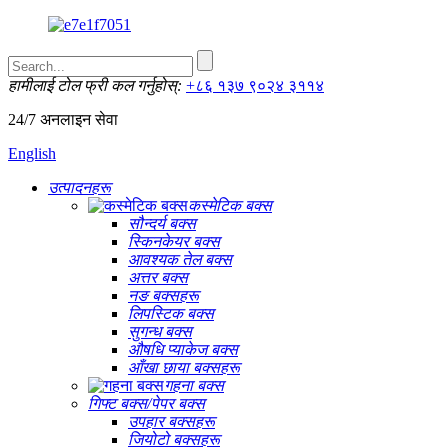
हामीलाई टोल फ्री कल गर्नुहोस्:
+८६ १३७ ९०२४ ३११४
24/7 अनलाइन सेवा
English
उत्पादनहरू
कस्मेटिक बक्स
सौन्दर्य बक्स
स्किनकेयर बक्स
आवश्यक तेल बक्स
अत्तर बक्स
नङ बक्सहरू
लिपस्टिक बक्स
सुगन्ध बक्स
औषधि प्याकेज बक्स
आँखा छाया बक्सहरू
गहना बक्स
गिफ्ट बक्स/पेपर बक्स
उपहार बक्सहरू
जियोटो बक्सहरू