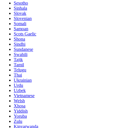
Sesotho
Sinhala
Slovak
Slovenian
Somali
Samoan
Scots Gaelic
Shona
Sindhi
Sundanese
Swahili
Tajik
Tamil
Telugu
Thai
Ukrainian
Urdu
Uzbek
Vietnamese
Welsh
Xhosa
Yiddish
Yoruba
Zulu
Kinyarwanda