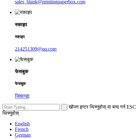
sales_blank@printingpaperbox.com
स्काइप
स्काइप
214251309@qq.com
फेसबुक
फेसबुक
जियान्डा
खोज्न इन्टर थिच्नुहोस् वा बन्द गर्न ESC
थिच्नुहोस्
English
French
German