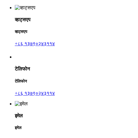
व्हाट्सएप
व्हाट्सएप
+८६ १३७९०२४३११४
टेलिफोन
टेलिफोन
+८६ १३७९०२४३११४
इमेल
इमेल