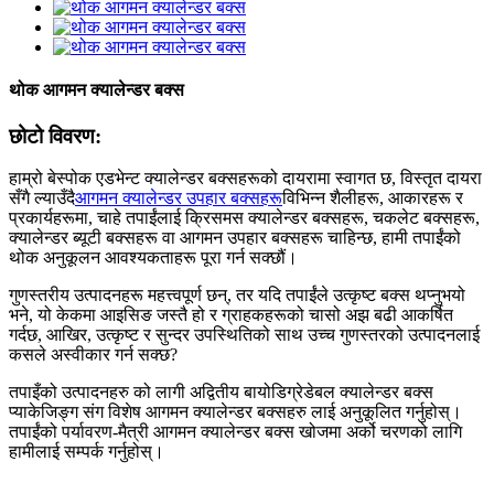
थोक आगमन क्यालेन्डर बक्स
छोटो विवरण:
हाम्रो बेस्पोक एडभेन्ट क्यालेन्डर बक्सहरूको दायरामा स्वागत छ, विस्तृत दायरा
सँगै ल्याउँदै
आगमन क्यालेन्डर उपहार बक्सहरू
विभिन्न शैलीहरू, आकारहरू र
प्रकार्यहरूमा, चाहे तपाईंलाई क्रिसमस क्यालेन्डर बक्सहरू, चकलेट बक्सहरू,
क्यालेन्डर ब्यूटी बक्सहरू वा आगमन उपहार बक्सहरू चाहिन्छ, हामी तपाईंको
थोक अनुकूलन आवश्यकताहरू पूरा गर्न सक्छौं।
गुणस्तरीय उत्पादनहरू महत्त्वपूर्ण छन्, तर यदि तपाईंले उत्कृष्ट बक्स थप्नुभयो
भने, यो केकमा आइसिङ जस्तै हो र ग्राहकहरूको चासो अझ बढी आकर्षित
गर्दछ, आखिर, उत्कृष्ट र सुन्दर उपस्थितिको साथ उच्च गुणस्तरको उत्पादनलाई
कसले अस्वीकार गर्न सक्छ?
तपाइँको उत्पादनहरु को लागी अद्वितीय बायोडिग्रेडेबल क्यालेन्डर बक्स
प्याकेजिङ्ग संग विशेष आगमन क्यालेन्डर बक्सहरु लाई अनुकूलित गर्नुहोस्।
तपाईंको पर्यावरण-मैत्री आगमन क्यालेन्डर बक्स खोजमा अर्को चरणको लागि
हामीलाई सम्पर्क गर्नुहोस्।