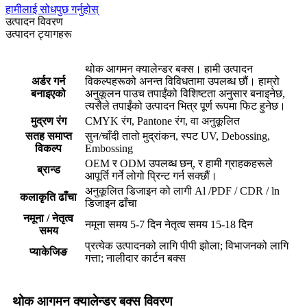
हामीलाई सोधपुछ गर्नुहोस्
उत्पादन विवरण
उत्पादन ट्यागहरू
थोक आगमन क्यालेन्डर बक्स। हामी उत्पादन
अर्डर गर्न
विकल्पहरूको अनन्त विविधतामा उपलब्ध छौं। हाम्रो
बनाइएको
अनुकूलन पाउच तपाईंको विशिष्टता अनुसार बनाइनेछ,
त्यसैले तपाईंको उत्पादन भित्र पूर्ण रूपमा फिट हुनेछ।
मुद्रण रंग
CMYK रंग, Pantone रंग, वा अनुकूलित
सतह समाप्त
सुन/चाँदी तातो मुद्रांकन, स्पट UV, Debossing,
विकल्प
Embossing
OEM र ODM उपलब्ध छन्, र हामी ग्राहकहरूले
ब्रान्ड
आपूर्ति गर्ने लोगो प्रिन्ट गर्न सक्छौं।
अनुकूलित डिजाइन को लागी Al /PDF / CDR / ln
कलाकृति ढाँचा
डिजाइन ढाँचा
नमूना / नेतृत्व
नमूना समय 5-7 दिन नेतृत्व समय 15-18 दिन
समय
प्रत्येक उत्पादनको लागि पीपी झोला; विभाजनको लागि
प्याकेजिङ
गत्ता; नालीदार कार्टन बक्स
थोक आगमन क्यालेन्डर बक्स विवरण