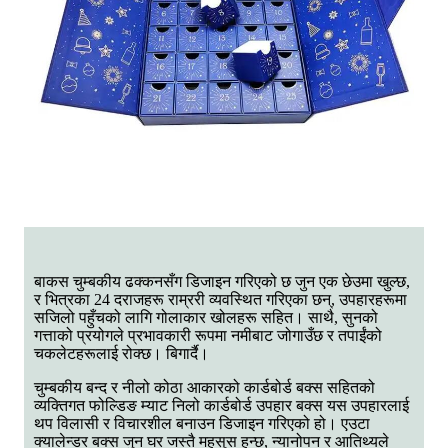
बाकस चुम्बकीय ढक्कनसँग डिजाइन गरिएको छ जुन एक छेउमा खुल्छ,
र भित्रका 24 दराजहरू राम्ररी व्यवस्थित गरिएका छन्, उपहारहरूमा
सजिलो पहुँचको लागि गोलाकार खोलहरू सहित। साथै, सुनको
गत्ताको प्रयोगले प्रभावकारी रूपमा नमीबाट जोगाउँछ र तपाईंको
चकलेटहरूलाई रोक्छ। बिगार्दै।
चुम्बकीय बन्द र नीलो कोठा आकारको कार्डबोर्ड बक्स सहितको
व्यक्तिगत फोल्डिङ म्याट निलो कार्डबोर्ड उपहार बक्स यस उपहारलाई
थप विलासी र विचारशील बनाउन डिजाइन गरिएको हो। एउटा
क्यालेन्डर बक्स जुन घर जस्तै महसुस हुन्छ, न्यानोपन र आतिथ्यले