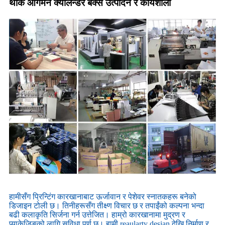
थोक आगमन क्यालेन्डर बक्स उत्पादन र कार्यशाला
हामीसँग प्रिन्टिंग कारखानाबाट ऊर्जावान र पेशेवर स्नातकहरू बनेको
डिजाइन टोली छ। तिनीहरूसँग तीक्ष्ण विचार छ र तपाईंको कल्पना भन्दा
बढी कलाकृति सिर्जना गर्न उत्तेजित। हाम्रो कारखानामा मुद्रण र
प्याकेजिङको लागि सुविधा पूर्ण छ। हामी reaularty desian देखि निर्माण र