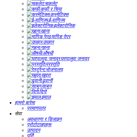
चकलेट
कफी र चिया
कस्मेटिक्स
ई-वाणिज्य
इलेक्ट्रोनिक
खाना
र्‍यापिङ पेपर
उपहार
गहना
औषधी
घरपालुवा जनावर
प्रस्तुति
भोजनालय
खुद्रा
ढुवानी
साबुन
दिगो
झ्याल
हाम्रो बारेमा
प्रमाणपत्र
सेवा
अवधारणा र डिजाइन
प्रोटोटाइपहरू
उत्पादन
पूर्ति