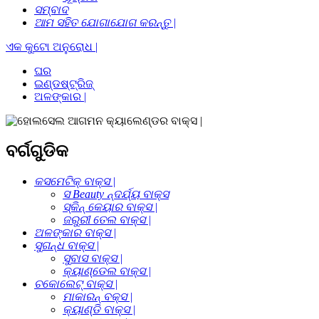
ସମ୍ବାଦ
ଆମ ସହିତ ଯୋଗାଯୋଗ କରନ୍ତୁ |
ଏକ କୁଟୋ ଅନୁରୋଧ |
ଘର
ଇଣ୍ଡଷ୍ଟ୍ରିଜ୍
ଅଳଙ୍କାର |
ବର୍ଗଗୁଡିକ
କସମେଟିକ୍ ବାକ୍ସ |
ସ Beauty ନ୍ଦର୍ଯ୍ୟ ବାକ୍ସ
ସ୍କିନ୍ କେୟାର ବାକ୍ସ |
ଜରୁରୀ ତେଲ ବାକ୍ସ |
ଅଳଙ୍କାର ବାକ୍ସ |
ସୁଗନ୍ଧ ବାକ୍ସ |
ସୁବାସ ବାକ୍ସ |
କ୍ୟାଣ୍ଡେଲ ବାକ୍ସ |
ଚକୋଲେଟ୍ ବାକ୍ସ |
ମାକାରନ୍ ବକ୍ସ |
କ୍ୟାଣ୍ଡି ବାକ୍ସ |