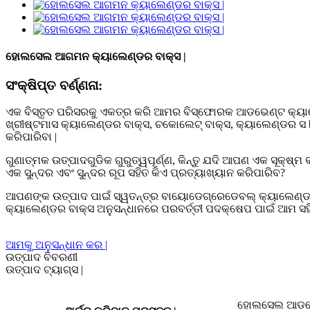
ହୋଲସେଲ ଆଗମନ କ୍ୟାଲେଣ୍ଡର ବାକ୍ସ |
ସଂକ୍ଷିପ୍ତ ବର୍ଣ୍ଣନା:
ଏକ ବିସ୍ତୃତ ପରିସରକୁ ଏକତ୍ର କରି ଆମର ବିସ୍ଫୋରକ ଆଡଭେଣ୍ଟ କ୍ୟାଲ
ଖ୍ରୀଷ୍ଟମାସ କ୍ୟାଲେଣ୍ଡର ବାକ୍ସ, ଚକୋଲେଟ୍ ବାକ୍ସ, କ୍ୟାଲେଣ୍ଡର 
କରିପାରିବା |
ଗୁଣାତ୍ମକ ଉତ୍ପାଦଗୁଡିକ ଗୁରୁତ୍ୱପୂର୍ଣ୍ଣ, କିନ୍ତୁ ଯଦି ଆପଣ ଏକ ସୂକ୍
ଏକ ସୁନ୍ଦର ଏବଂ ସୁନ୍ଦର ରୂପ ସହିତ କିଏ ପ୍ରତ୍ୟାଖ୍ୟାନ କରିପାରିବ?
ଆପଣଙ୍କ ଉତ୍ପାଦ ପାଇଁ ସ୍ୱତନ୍ତ୍ର ବାୟୋଡେଗ୍ରେଡେବଲ୍ କ୍ୟାଲେଣ୍ଡର
କ୍ୟାଲେଣ୍ଡର ବାକ୍ସ ଅନୁସନ୍ଧାନରେ ପରବର୍ତ୍ତୀ ପଦକ୍ଷେପ ପାଇଁ ଆମ 
ଆମକୁ ଅନୁସନ୍ଧାନ କର |
ଉତ୍ପାଦ ବିବରଣୀ
ଉତ୍ପାଦ ଟ୍ୟାଗ୍ସ |
ହୋଲସେଲ ଆଡଭେଣ୍