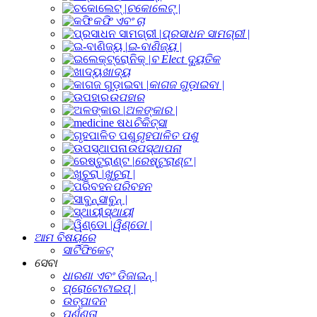
ଚକୋଲେଟ୍ |
କଫି ଏବଂ ଚା
ପ୍ରସାଧନ ସାମଗ୍ରୀ |
ଇ-ବାଣିଜ୍ୟ |
ବ Elect ଦ୍ୟୁତିକ
ଖାଦ୍ୟ
କାଗଜ ଗୁଡ଼ାଇବା |
ଉପହାର
ଅଳଙ୍କାର |
ଚିକିତ୍ସା
ଗୃହପାଳିତ ପଶୁ
ଉପସ୍ଥାପନା
ରେଷ୍ଟୁରାଣ୍ଟ |
ଖୁଚୁରା |
ପରିବହନ
ସାବୁନ୍ |
ସ୍ଥାୟୀ
ୱିଣ୍ଡୋ |
ଆମ ବିଷୟରେ
ସାର୍ଟିଫିକେଟ୍
ସେବା
ଧାରଣା ଏବଂ ଡିଜାଇନ୍ |
ପ୍ରୋଟୋଟାଇପ୍ |
ଉତ୍ପାଦନ
ପୂର୍ଣ୍ଣତା