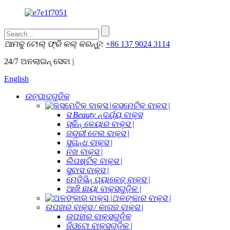
ଆମକୁ ଟୋଲ୍ ଫ୍ରି କଲ୍ କରନ୍ତୁ:
+86 137 9024 3114
24/7 ଅନଲାଇନ୍ ସେବା |
English
ଉତ୍ପାଦଗୁଡିକ
କସମେଟିକ୍ ବାକ୍ସ |
ସ Beauty ନ୍ଦର୍ଯ୍ୟ ବାକ୍ସ
ସ୍କିନ୍ କେୟାର ବାକ୍ସ |
ଜରୁରୀ ତେଲ ବାକ୍ସ |
ସୁଗନ୍ଧ ବାକ୍ସ |
ନଖ ବାକ୍ସ |
ଲିପଷ୍ଟିକ୍ ବାକ୍ସ |
ସୁବାସ ବାକ୍ସ |
ମେଡିସିନ୍ ପ୍ୟାକେଜ୍ ବାକ୍ସ |
ଆଖି ଛାୟା ବାକ୍ସଗୁଡ଼ିକ |
ଅଳଙ୍କାର ବାକ୍ସ |
ଉପହାର ବାକ୍ସ / କାଗଜ ବାକ୍ସ |
ଉପହାର ବାକ୍ସଗୁଡ଼ିକ
ଜିଓଟୋ ବାକ୍ସଗୁଡ଼ିକ |