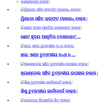
କ୍ୟାଣ୍ଡେଲ ବାକ୍ସ |
ୱିଣ୍ଡୋ ସହିତ କ୍ରାଫ୍ଟ ମାକାରନ୍ ବାକ୍ସ |
ଛୋଟ ହୃଦୟ ଆକୃତିର ଚକୋଲେଟ୍ ...
ହାଇ ଏଣ୍ଡ ଚୁମ୍ବକୀୟ ବନ୍ଦ b ...
ହ୍ୟାଣ୍ଡେଲ ସହିତ ଚୁମ୍ବକୀୟ ଉପହାର ବାକ୍ସ |
ଶିଶୁ ଚୁମ୍ବକୀୟ କାର୍ଡବୋର୍ଡ ବାକ୍ସ |