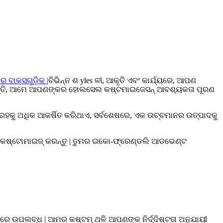
ବାକ୍ସଗୁଡ଼ିକ |
ବିଭିନ୍ନ ଶ yles ଳୀ, ଆକୃତି ଏବଂ କାର୍ଯ୍ୟରେ, ଆପଣ
କ କରନ୍ତି, ଆମେ ଆପଣଙ୍କର ହୋଲସେଲ କଷ୍ଟମାଇଜେସନ୍ ଆବଶ୍ୟକତା ପୂରଣ
ଗ୍ରହକୁ ଅଧିକ ଆକର୍ଷିତ କରିଥାଏ, ସର୍ବଶେଷରେ, ଏକ ଉଚ୍ଚମାନର ଉତ୍ପାଦକୁ
ୁ କଷ୍ଟୋମାଇଜ୍ କରନ୍ତୁ | ତୁମର ଇକୋ-ଫ୍ରେଣ୍ଡଲି ଆଡଭେଣ୍ଟ
 ଉପଲବ୍ଧ | ଆମର କଷ୍ଟମ୍ ଥଳି ଆପଣଙ୍କ ନିର୍ଦ୍ଦିଷ୍ଟତା ଅନୁଯାୟୀ