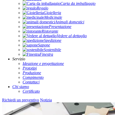
Carta da imballaggio
Regalo
Gioielleria
Medicinale
Animali domestici
Presentazione
Ristorante
Vedere al dettaglio
Spedizione
Sapone
Sostenibile
Finestra
Servizio
Ideazione e progettazione
Prototipi
Produzione
Compimento
Contattaci
Chi siamo
Certificato
Richiedi un preventivo
Notizia