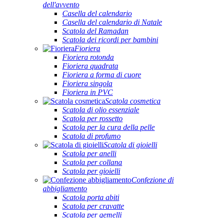
dell'avvento
Casella del calendario
Casella del calendario di Natale
Scatola del Ramadan
Scatola dei ricordi per bambini
Fioriera
Fioriera rotonda
Fioriera quadrata
Fioriera a forma di cuore
Fioriera singola
Fioriera in PVC
Scatola cosmetica
Scatola di olio essenziale
Scatola per rossetto
Scatola per la cura della pelle
Scatola di profumo
Scatola di gioielli
Scatola per anelli
Scatola per collana
Scatola per gioielli
Confezione di
abbigliamento
Scatola porta abiti
Scatola per cravatte
Scatola per gemelli