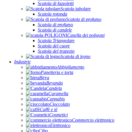
Scatola di fazzoletti
Scatola tubolare
Scatola rotonda
Scatola di profumo
Scatola di profumo
Scatola di candele
Casella dei poligoni
Scatola Triangolare
Scatola del cuore
Scatola del trapezio
Scatola di legno
Industrie
Abbigliamento
Panetteria e torta
Birra
Bevanda
Candela
Caramella
Cannabis
Cioccolato
Caffè e tè
Cosmetici
Commercio elettronico
Elettronico
Cibo