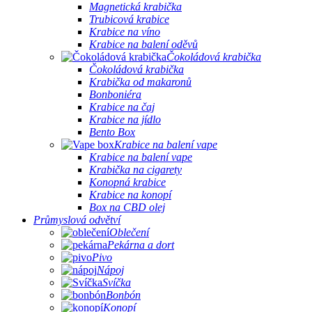
Magnetická krabička
Trubicová krabice
Krabice na víno
Krabice na balení oděvů
Čokoládová krabička
Čokoládová krabička
Krabička od makaronů
Bonboniéra
Krabice na čaj
Krabice na jídlo
Bento Box
Krabice na balení vape
Krabice na balení vape
Krabička na cigarety
Konopná krabice
Krabice na konopí
Box na CBD olej
Průmyslová odvětví
Oblečení
Pekárna a dort
Pivo
Nápoj
Svíčka
Bonbón
Konopí