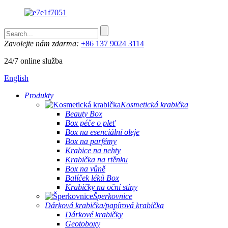
Zavolejte nám zdarma:
+86 137 9024 3114
24/7 online služba
English
Produkty
Kosmetická krabička
Beauty Box
Box péče o pleť
Box na esenciální oleje
Box na parfémy
Krabice na nehty
Krabička na rtěnku
Box na vůně
Balíček léků Box
Krabičky na oční stíny
Šperkovnice
Dárková krabička/papírová krabička
Dárkové krabičky
Geotoboxy