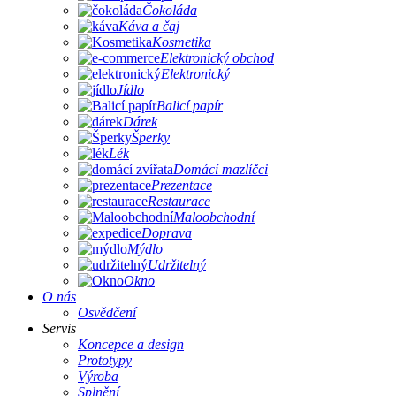
Čokoláda
Káva a čaj
Kosmetika
Elektronický obchod
Elektronický
Jídlo
Balicí papír
Dárek
Šperky
Lék
Domácí mazlíčci
Prezentace
Restaurace
Maloobchodní
Doprava
Mýdlo
Udržitelný
Okno
O nás
Osvědčení
Servis
Koncepce a design
Prototypy
Výroba
Splnění