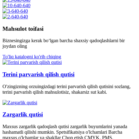
Mahsulot toifasi
Biznesingizga kerak bo‘lgan barcha shaxsiy qadoqlashlarni bir
joydan oling
To'liq katalogni ko'rib chiqing
Terini parvarish qilish qutisi
O'zingizning orzuingizdagi terini parvarish qilish qutisini sozlang,
terini parvarish qilish mahsulotisiz, shakarsiz sut kabi.
Zargarlik qutisi
Maxsus zargarlik qadoqlash qutisi zargarlik buyumlarini yanada
hashamatli qilishi mumkin. Spetsifikatsiya o'lchamlari Barcha
maxsus o'lchamlar va shakllar Chop etish CMYK, PMS,