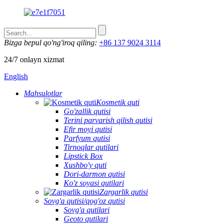
Bizga bepul qo'ng'iroq qiling:
+86 137 9024 3114
24/7 onlayn xizmat
English
Mahsulotlar
Kosmetik quti
Go'zallik qutisi
Terini parvarish qilish qutisi
Efir moyi qutisi
Parfyum qutisi
Tirnoqlar qutilari
Lipstick Box
Xushbo'y quti
Dori-darmon qutisi
Ko'z soyasi qutilari
Zargarlik qutisi
Sovg'a qutisi/qog'oz qutisi
Sovg'a qutilari
Geoto qutilari