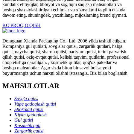
kundalik ehtiyojlar, tibbiyot va sog'liqni saqlash mahsulotlari va
boshqa shaxsiylashtirilgan echimlar va xizmatlarni taqdim etishda
davom eting, shuningdek, yaxshilang. mijozlarning brend qiymati.
KO'PROQ O'QISH
Dongguan Xianda Packaging Co., Ltd. 2006 yilda tashkil etilgan.
Kompaniya gul qutilari, sovg'alar qutisi, zargarlik qutilari, halqa
qutisi, naycha qutisi, sharob qutisi, parfyum qutisi, terini parvarish
qilish qutisi, oziq-ovqat qutisi, kelishi taqvimi qutilarini professional
chop etishga qaratilgan. , kosmetik qutilar, qog'oz paketlar va
boshqa mahsulotlar. Agar sizda biron bir savol bo'lsa yoki
buyurtmangiz uchun narxni olishni istasangiz. Biz bilan bog'lanish
MAHSULOTLAR
Sovg'a qutisi
Vape qadoqlash qutisi
Shokolad qutisi
Kiyim qadoqlash
Gul qutisi
Kosmetik quti
Zargarlik qutisi