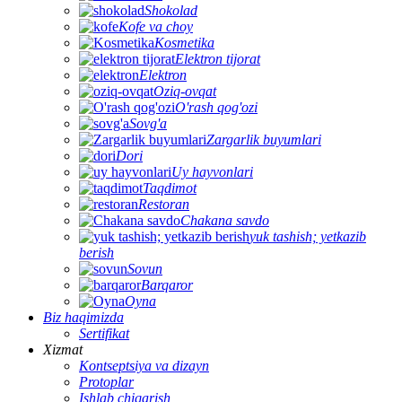
Shokolad
Kofe va choy
Kosmetika
Elektron tijorat
Elektron
Oziq-ovqat
O'rash qog'ozi
Sovg'a
Zargarlik buyumlari
Dori
Uy hayvonlari
Taqdimot
Restoran
Chakana savdo
yuk tashish; yetkazib
berish
Sovun
Barqaror
Oyna
Biz haqimizda
Sertifikat
Xizmat
Kontseptsiya va dizayn
Protoplar
Ishlab chiqarish