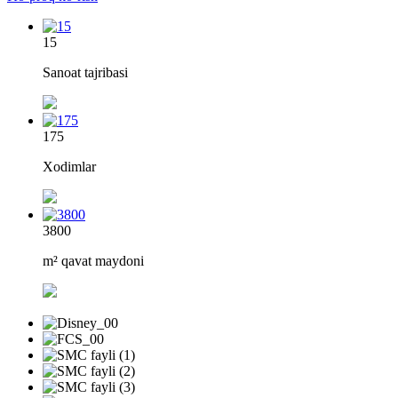
15
Sanoat tajribasi
175
Xodimlar
3800
m² qavat maydoni