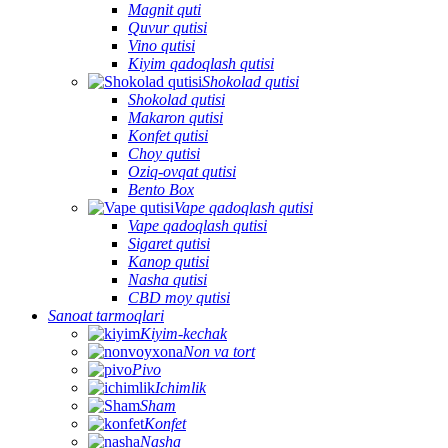
Magnit quti
Quvur qutisi
Vino qutisi
Kiyim qadoqlash qutisi
Shokolad qutisi
Shokolad qutisi
Makaron qutisi
Konfet qutisi
Choy qutisi
Oziq-ovqat qutisi
Bento Box
Vape qadoqlash qutisi
Vape qadoqlash qutisi
Sigaret qutisi
Kanop qutisi
Nasha qutisi
CBD moy qutisi
Sanoat tarmoqlari
Kiyim-kechak
Non va tort
Pivo
Ichimlik
Sham
Konfet
Nasha