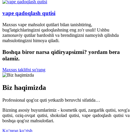
vape qadoqlash qutisi
Maxsus vape mahsulot qutilari bilan tanishtiring,
bug'latgichlaringizni qadoqlashning eng zo'r usuli! Ushbu
zamonaviy qutilar bardoshli va brendingizni namoyish qilishda
mahsulotingizni himoya qiladi.
Boshqa biror narsa qidiryapsizmi? yordam bera
olamiz.
Maxsus taklifni so'rang
Biz haqimizda
Professional qog'oz quti yetkazib beruvchi sifatida…
Bizning asosiy buyumlarimiz - kosmetik quti, zargarlik qutisi, sovg'a
qutisi, oziq-ovqat qutisi, shokolad qutisi, vape qadoqlash qutisi va
boshqa qog'oz mahsulotlari.
Koʻproq koʻrish