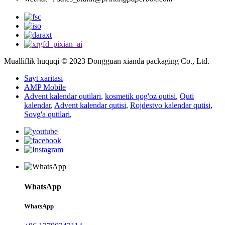
Mualliflik huquqi © 2023 Dongguan xianda packaging Co., Ltd.
Sayt xaritasi
AMP Mobile
Advent kalendar qutilari
,
kosmetik qog'oz qutisi
,
Quti
kalendar
,
Advent kalendar qutisi
,
Rojdestvo kalendar qutisi
,
Sovg'a qutilari
,
WhatsApp
WhatsApp