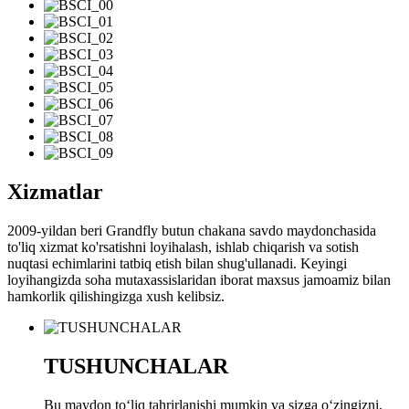
Xizmatlar
2009-yildan beri Grandfly butun chakana savdo maydonchasida
to'liq xizmat ko'rsatishni loyihalash, ishlab chiqarish va sotish
nuqtasi echimlarini tatbiq etish bilan shug'ullanadi. Keyingi
loyihangizda soha mutaxassislaridan iborat maxsus jamoamiz bilan
hamkorlik qilishingizga xush kelibsiz.
TUSHUNCHALAR
Bu maydon toʻliq tahrirlanishi mumkin va sizga oʻzingizni,