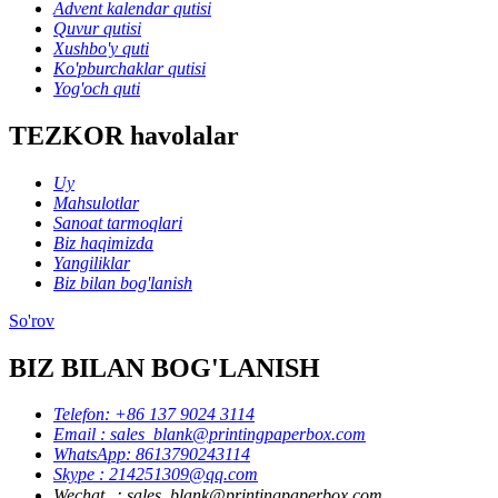
Advent kalendar qutisi
Quvur qutisi
Xushbo'y quti
Ko'pburchaklar qutisi
Yog'och quti
TEZKOR havolalar
Uy
Mahsulotlar
Sanoat tarmoqlari
Biz haqimizda
Yangiliklar
Biz bilan bog'lanish
So'rov
BIZ BILAN BOG'LANISH
Telefon: +86 137 9024 3114
Email : sales_blank@printingpaperbox.com
WhatsApp: 8613790243114
Skype : 214251309@qq.com
Wechat ：sales_blank@printingpaperbox.com