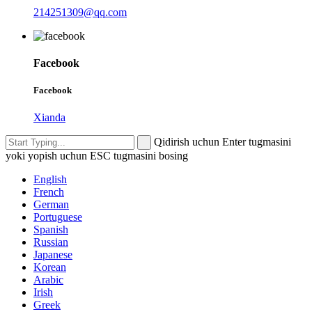
214251309@qq.com
Facebook
Facebook
Xianda
Qidirish uchun Enter tugmasini
yoki yopish uchun ESC tugmasini bosing
English
French
German
Portuguese
Spanish
Russian
Japanese
Korean
Arabic
Irish
Greek