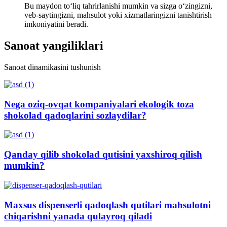
Bu maydon toʻliq tahrirlanishi mumkin va sizga oʻzingizni,
veb-saytingizni, mahsulot yoki xizmatlaringizni tanishtirish
imkoniyatini beradi.
Sanoat yangiliklari
Sanoat dinamikasini tushunish
Nega oziq-ovqat kompaniyalari ekologik toza
shokolad qadoqlarini sozlaydilar?
Qanday qilib shokolad qutisini yaxshiroq qilish
mumkin?
Maxsus dispenserli qadoqlash qutilari mahsulotni
chiqarishni yanada qulayroq qiladi