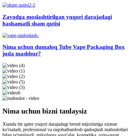
Zavodga moslashtirilgan yuqori darajadagi
hashamatli sham qutisi
Nima uchun dumaloq Tube Vape Packaging Box
juda mashhur?
Nima uchun bizni tanlaysiz
Xianda bir qator yuqori darajadagi brend mijozlariga xizmat
ko'rsatadi, professional va raqobatbardosh qadoqlash mahsulotlari
bilan ta'minlaydi, mijozlarga sovg'alar, kosmetika, oziq-ovqat,