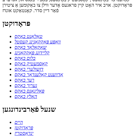
פּראָדוקטן. אויב איר האָט קיין פראגעס אָדער ווילן צו באַקומען אַ ציטירן
פֿאַר דיין סדר. קאָנטאַקט אונדז
פּראָדוקטן
טאַלאַנט באָקס
וואַפּע פּאַקקאַגינג קעסטל
שאָקאָלאַד באָקס
קליידונג פּאַקקאַגינג
בלום באָקס
קאָסמעטיק באָקס
דזשולערי באָקס
אַדווענט קאַלענדאַר באָקס
רער באָקס
גערוך באָקס
פּאָליגאָנס באָקס
האָלץ באָקס
שנעל פֿאַרבינדונגען
היים
פּראָדוקטן
ינדאַסטריז