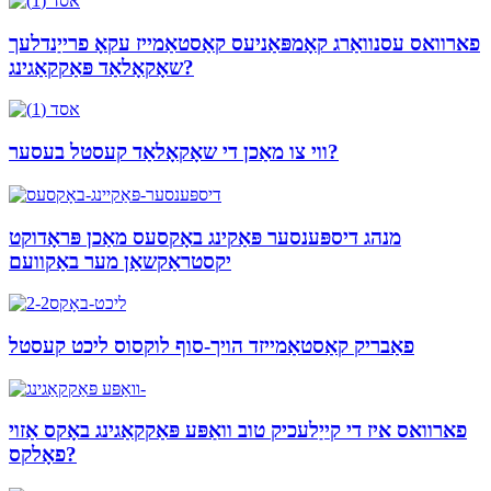
פארוואס עסנוואַרג קאָמפּאַניעס קאַסטאַמייז עקאָ פרייַנדלעך
שאָקאָלאַד פּאַקקאַגינג?
ווי צו מאַכן די שאָקאָלאַד קעסטל בעסער?
מנהג דיספּענסער פּאַקינג באָקסעס מאַכן פּראָדוקט
יקסטראַקשאַן מער באַקוועם
פאַבריק קאַסטאַמייזד הויך-סוף לוקסוס ליכט קעסטל
פארוואס איז די קייַלעכיק טוב וואַפּע פּאַקקאַגינג באָקס אַזוי
פאָלקס?