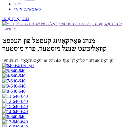
נייַעס
קאָנטאַקט אונדז
בעטן אַ קוואָטע
מנהג פּאַקקאַגינג קעסטל פון העכסט
קוואַליטעט שנעל מוסטער, פריי מוסטער
זען וואָס אונדזער קלייאַנץ זאָגן!
4.8 גוגל און פאַסעבאָאָק! רעצענזיע