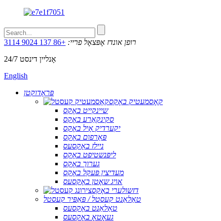
רופן אונדז אָפּצאָל פריי:
+86 137 9024 3114
24/7 אָנליין דינסט
English
פּראָדוקטן
קאָסמעטיק באָקס
שיינקייט באָקס
סקינקאַרע באָקס
יקערדיק אָיל באָקס
פּאַרפום באָקס
ניילז באָקסעס
ליפּנשטיפט באָקס
גערוך באָקס
מעדיצין פּעקל באָקס
אויג שאָטן באָקסעס
דזשולערי באָקס
טאַלאַנט קעסטל / פּאַפּיר קעסטל
טאַלאַנט באָקסעס
געאָטאָ באָקסעס