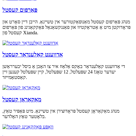
פּאַרפום קעסטל
מנהג פּאַרפום קעסטל מאַנופאַקטורער אין טשיינאַ. הייבן דיין סאָרט און
פּראָדוקטן מיט אַ אַטראַקטיוו און פאַנגקשאַנאַל פּאַקקאַגינג פון פּאַרפום
קעסטל פון Xianda.
אַדווענט קאַלענדאַר קעסטל
די אַדווענט קאַלענדאַר באָקס אַלאַוז איר צו האָבן אַ ביסל יבערראַשן
יעדער טאָג! 24 שפּעלטל, 12 שפּעלטל, קיין שפּעלטל קענען זיין
קאַסטאַמייזד.
מאַקאַראָן קעסטל
מנהג מאַקאַראָן קעסטל פּראָדוצירן אין טשיינאַ. מיט פּאַפּיר טאַץ,
בלאָטער טאַץ האָלדער.