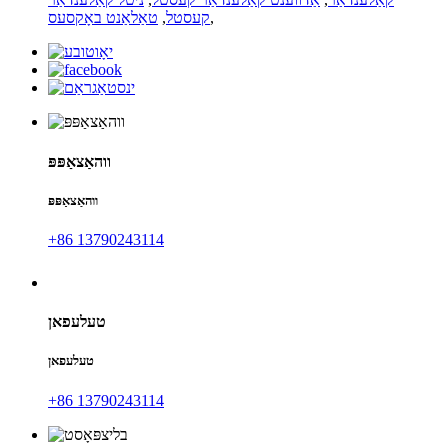
,
קעסטל
,
טאַלאַנט באָקסעס
ווהאַצאַפּפּ
ווהאַצאַפּפּ
+86 13790243114
טעלעפאן
טעלעפאן
+86 13790243114