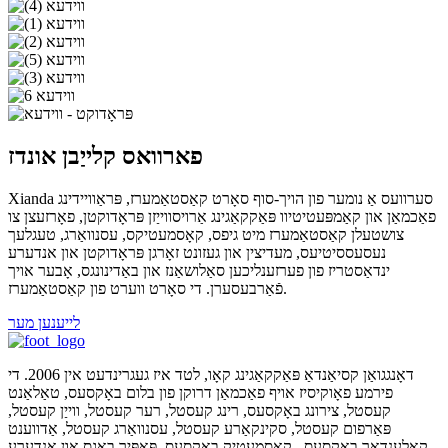
פארוואס קלייַבן אונדז
Xianda סערוועס אַ נומער פון הויך-סוף סאָרט קאַסטאַמערז, פּראַוויידינג
פאַכמאַן און קאַמפּעטיטיוו פּאַקקאַגינג אַרויסווייַזן פּראָדוקטן, פאָרזעצן צו
צושטעלן קאַסטאַמערז מיט גיפס, קאָסמעטיקס, עסנוואַרג, טעגלעך
נעסעססיטיעס, מעדיצין און געזונט זאָרגן פּראָדוקטן און אנדערע
ינדאַסטריז פון פערזענליכען סאַלושאַנז און באַדינונגס, אָבער אויך
פֿאַרבעסערן. די סאָרט ווערט פון קאַסטאַמערז.
לייענען מער
דאָנגגואַן קסיאַנדאַ פּאַקקאַגינג קאָו, לטד איז געגרינדעט אין 2006. די
פירמע פאָוקיסיז אויף פאַכמאַן דרוקן פון בלום באָקסעס, טאַלאַנט
קעסטל, צירונג באָקסעס, רינג קעסטל, רער קעסטל, ווייַן קעסטל,
פּאַרפום קעסטל, סקינקאַרע קעסטל, עסנוואַרג קעסטל, אַדווענט
קאַלענדאַר באָקסעס , קאָסמעטיק באָקסעס, פּאַפּיר באַגס און אנדערע