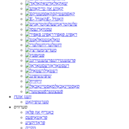
שאָקאָלאַד
קאַווע און טיי
קאָסמעטיקס
E- האַנדל
עלעקטראָניש
עסנוואַרג
ראַפּינג פּאַפּיר
טאַלאַנט
דזשולערי
מעדיצין
פּעץ
פּרעזענטירונג
רעסטאָראַן
רעטאַיל
שיפּינג
זייף
סאַסטיינאַבאַל
פֿענצטער
וועגן אונדז
סערטיפיקאַט
סערוויס
באַגריף און פּלאַן
פּראָטאָיפּעס
פּראָדוקציע
מקיים