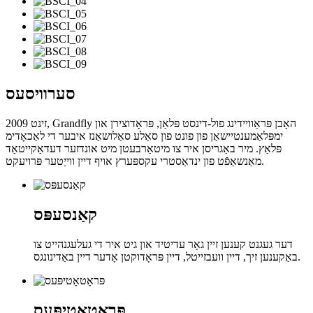
סערוויסעס
זינט 2009, Grandfly האָבן פּראַוויידינג פול-דינסט פּלאַן, פּראָדוצירן און
ימפּלאַמענטיישאַן פון פונט פון סאַלע סאַלושאַנז איבער די לאַכאָדימ
פּלאַץ. מיר באַגריסן איר צו מיטאַרבעטן מיט אונדזער דעדאַקייטאַד
מאַנשאַפֿט פון ינדאַסטרי עקספּערץ אויף דיין ווייַטער פּרויעקט.
קאַנסעפּס
דער געגנט קענען זיין גאָר עדיטיד און גיט איר די געלעגנהייט צו
באַקענען זיך, דיין וועבזייטל, דיין פּראָדוקטן אָדער דיין באַדינונגס.
פּראָטאָטיפּעס