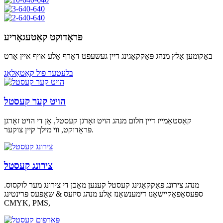
פּראָדוקט קאַטעגאָריע
באַקומען אַלץ מנהג פּאַקקאַגינג דיין געשעפט דאַרף אַלע אויף איין אָרט
בלעטער פול קאַטאַלאָג
הויט קער קעסטל
קאַסטאַמייז דיין חלום מנהג הויט זאָרגן קעסטל, אָן די הויט זאָרגן
פּראָדוקט, ווי מילך קיין צוקער.
צירונג קעסטל
מנהג צירונג פּאַקקאַגינג קעסטל קענען מאַכן די צירונג מער לוקסוס.
ספּעסאַפאַקיישאַנז דימענשאַנז אַלע מנהג סיזעס & שאַפּעס פּרינטינג
CMYK, PMS,