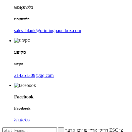
בליצפּאָסט
בליצפּאָסט
sales_blank@printingpaperbox.com
סקיפּע
סקיפּע
214251309@qq.com
Facebook
Facebook
קסיאַנדאַ
דריקן אַרייַן צו זוכן אָדער ESC צו