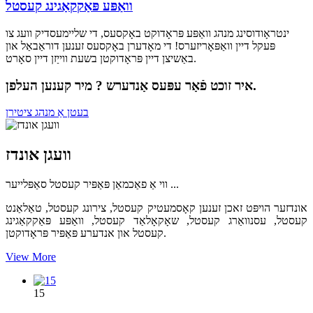
וואַפּע פּאַקקאַגינג קעסטל
ינטראָודוסינג מנהג וואַפּע פּראָדוקט באָקסעס, די שליימעסדיק וועג צו
פּעקל דיין וואַפּאָריזערס! די מאָדערן באָקסעס זענען דוראַבאַל און
באַשיצן דיין פּראָדוקטן בשעת ווייַזן דיין סאָרט.
איר זוכט פֿאַר עפּעס אַנדערש ? מיר קענען העלפן.
בעטן אַ מנהג ציטירן
וועגן אונדז
ווי אַ פאַכמאַן פּאַפּיר קעסטל סאַפּלייער ...
אונדזער הויפּט זאכן זענען קאָסמעטיק קעסטל, צירונג קעסטל, טאַלאַנט
קעסטל, עסנוואַרג קעסטל, שאָקאָלאַד קעסטל, וואַפּע פּאַקקאַגינג
קעסטל און אנדערע פּאַפּיר פּראָדוקטן.
View More
15