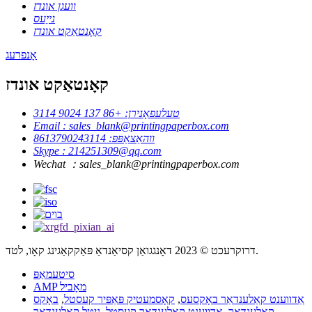
וועגן אונדז
נייַעס
קאָנטאַקט אונדז
אָנפרעג
קאָנטאַקט אונדז
טעלעפאָנירן: +86 137 9024 3114
Email : sales_blank@printingpaperbox.com
ווהאַצאַפּפּ: 8613790243114
Skype : 214251309@qq.com
Wechat ：sales_blank@printingpaperbox.com
דרוקרעכט © 2023 דאָנגגואַן קסיאַנדאַ פּאַקקאַגינג קאָו, לטד.
סיטעמאַפּ
AMP מאָביל
אַדווענט קאַלענדאַר באָקסעס
,
קאָסמעטיק פּאַפּיר קעסטל
,
באָקס
קאַלענדאַר
,
אַדווענט קאַלענדאַר קעסטל
,
ניטל קאַלענדאַר