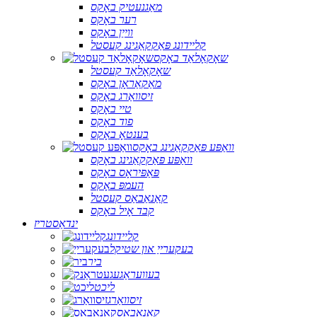
מאַגנעטיק באָקס
רער באָקס
ווייַן באָקס
קליידונג פּאַקקאַגינג קעסטל
שאָקאָלאַד באָקס
שאָקאָלאַד קעסטל
מאַקאַראָן באָקס
זיסוואַרג באָקס
טיי באָקס
פוד באָקס
בענטאָ באָקס
וואַפּע פּאַקקאַגינג באָקס
וואַפּע פּאַקקאַגינג באָקס
פּאַפּיראָס באָקס
העמפּ באָקס
קאַנאַבאַס קעסטל
קבד אָיל באָקס
ינדאַסטריז
קליידונג
בעקערייַ און שטיקל
ביר
בעוועראַגע
ליכט
זיסוואַרג
קאַנאַבאַס