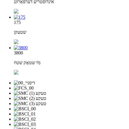
אינדוסטריע דערפאַרונג
175
שטעקן
3800
מ² שטאָק שטח